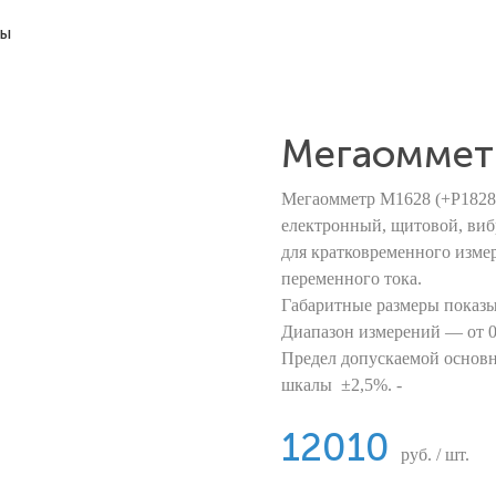
ты
Мегаоммет
Мегаомметр М1628 (+Р1828.
електронный, щитовой, ви
для кратковременного изме
переменного тока.
Габаритные размеры показ
Диапазон измерений — от 0
Предел допускаемой основн
шкалы ±2,5%. -
12010
руб. / шт.