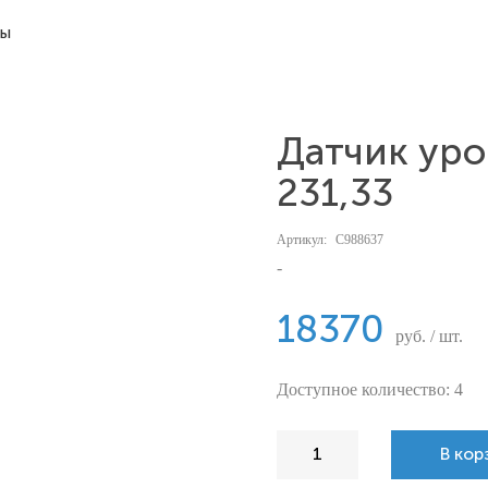
ты
Датчик ур
231,33
Артикул:
С988637
-
18370
руб. / шт.
Доступное количество: 4
В кор