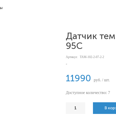
ты
Датчик те
95С
Артикул:
ТАМ-102-2-07-2-2
-
11990
руб. / шт.
Доступное количество: 7
В кор