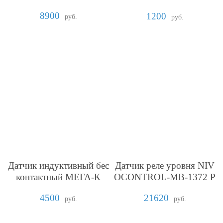
кранированного кабеля
8900
1200
руб.
руб.
Датчик индуктивный бес
Датчик реле уровня NIV
контактный МЕГА-К
OCONTROL-MB-1372 P
uskás Tivadar Венгрия
4500
21620
руб.
руб.