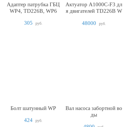
Адаптер патрубка ГБЦ
Актуатор A1000C-F3 дл
WP4, TD226B, WP6
я двигателей TD226B W
P4, WP6
305
48000
руб.
руб.
Болт шатунный WP
Вал насоса забортной во
ды
424
руб.
4800