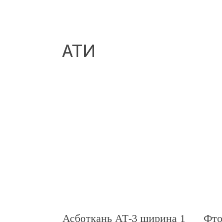
АТИ
Асботкань АТ-3 ширина 1
Фто