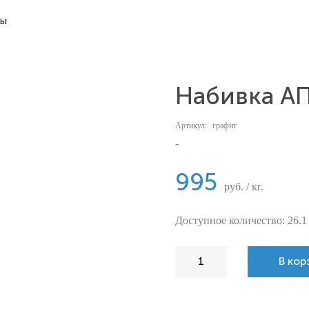
ты
Набивка АП
Артикул:
графит
-
995
руб. / кг.
Доступное количество: 26.1
В кор