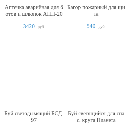
Аптечка аварийная для б
Багор пожарный для щи
отов и шлюпок АПП-20
та
11
540
3420
руб.
руб.
Буй светодымящий БСД-
Буй светящийся для спа
97
с. круга Планета