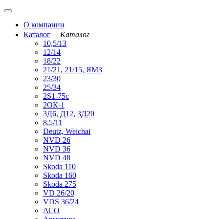
О компании
Каталог
Каталог
10,5/13
12/14
18/22
21/21, 21/15, ЯМЗ
23/30
25/34
2S1-75с
2ОК-1
3Д6, Д12, 3Д20
8,5/11
Deutz, Weichai
NVD 26
NVD 36
NVD 48
Skoda 110
Skoda 160
Skoda 275
VD 26/20
VDS 36/24
АСО