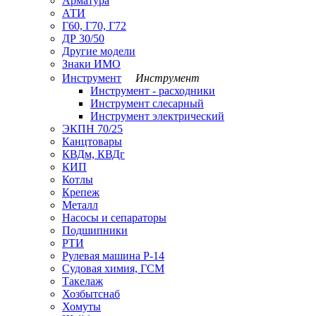
Арматура
АТИ
Г60, Г70, Г72
ДР 30/50
Другие модели
Знаки ИМО
Инструмент
Инструмент
Инструмент - расходники
Инструмент слесарный
Инструмент электрический
ЭКПН 70/25
Канцтовары
КВДм, КВДг
КИП
Котлы
Крепеж
Металл
Насосы и сепараторы
Подшипники
РТИ
Рулевая машина Р-14
Судовая химия, ГСМ
Такелаж
Хозбытснаб
Хомуты