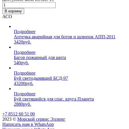
В корзину
АСО
Подробнее
Аптечка аварийная для ботов и шлюпок АПП-2011
3420
руб.
Подробнее
Багор пожарный для щита
540
руб.
Подробнее
Буй светодымящий БСД-97
43200
руб.
Подробнее
Буй светящийся для спас. круга Планета
2880
руб.
+7 8512 60 51 00
2023 ©️
Морской сервис Эллинг
Написать нам в WhatsApp