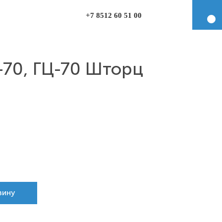
+7 8512 60 51 00
-70, ГЦ-70 Шторц
зину