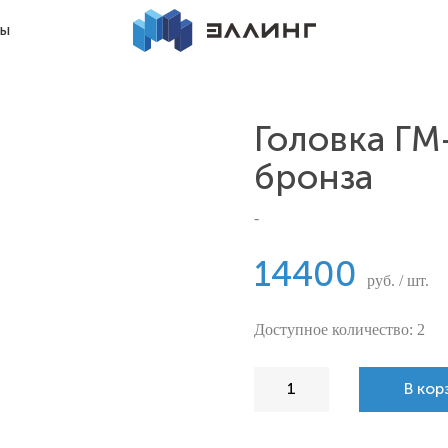
ты
Головка ГМ
бронза
-
14400
руб. / шт.
Доступное количество: 2
В кор