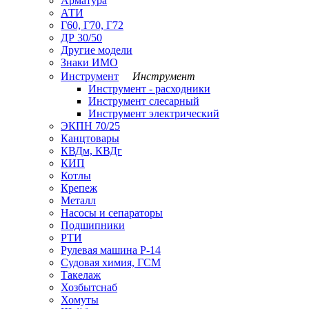
Арматура
АТИ
Г60, Г70, Г72
ДР 30/50
Другие модели
Знаки ИМО
Инструмент
Инструмент
Инструмент - расходники
Инструмент слесарный
Инструмент электрический
ЭКПН 70/25
Канцтовары
КВДм, КВДг
КИП
Котлы
Крепеж
Металл
Насосы и сепараторы
Подшипники
РТИ
Рулевая машина Р-14
Судовая химия, ГСМ
Такелаж
Хозбытснаб
Хомуты