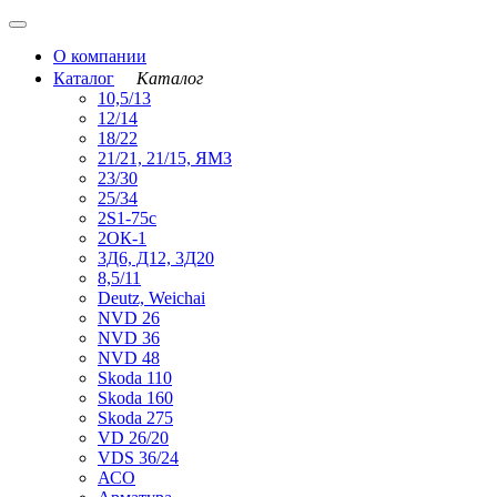
О компании
Каталог
Каталог
10,5/13
12/14
18/22
21/21, 21/15, ЯМЗ
23/30
25/34
2S1-75с
2ОК-1
3Д6, Д12, 3Д20
8,5/11
Deutz, Weichai
NVD 26
NVD 36
NVD 48
Skoda 110
Skoda 160
Skoda 275
VD 26/20
VDS 36/24
АСО