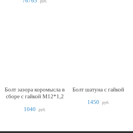
76765
руб.
Болт зазора коромысла в
Болт шатуна с гайкой
сборе с гайкой М12*1,2
1450
5.8.05
руб.
1040
руб.