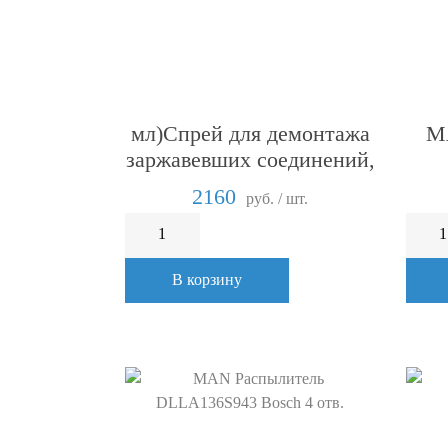
Locitite 8040 (400
M
мл)Спрей для демонтажа
заржавевших соединений,
с охлаждением
2160
руб. / шт.
В корзину