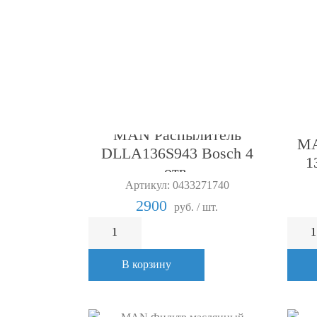
MAN Распылитель
MA
DLLA136S943 Bosch 4
1
отв.
Артикул: 0433271740
2900
руб. / шт.
В корзину