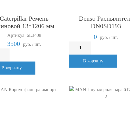
Caterpillar Ремень
Denso Распылител
линовой 13*1206 мм
DN0SD193
Артикул: 6L3408
0
руб. / шт.
3500
руб. / шт.
В корзину
В корзину