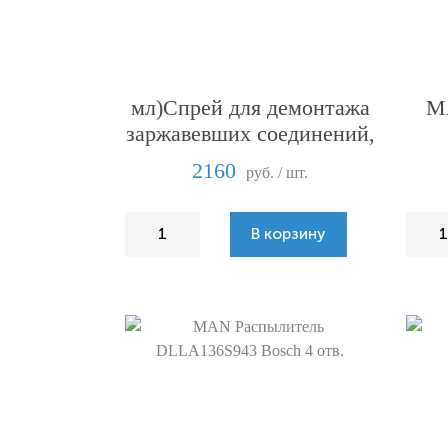
Locitite 8040 (400
M
мл)Спрей для демонтажа
заржавевших соединений,
с охлаждением
2160
руб. / шт.
В корзину