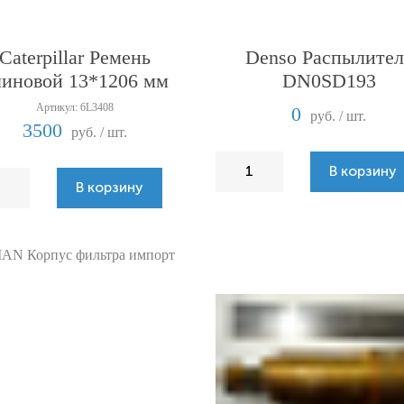
Caterpillar Ремень
Denso Распылител
линовой 13*1206 мм
DN0SD193
Артикул: 6L3408
0
руб. / шт.
3500
руб. / шт.
В корзину
В корзину