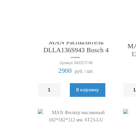
MAN Распылитель
MA
DLLA136S943 Bosch 4
1
отв.
Артикул: 0433271740
2900
руб. / шт.
В корзину