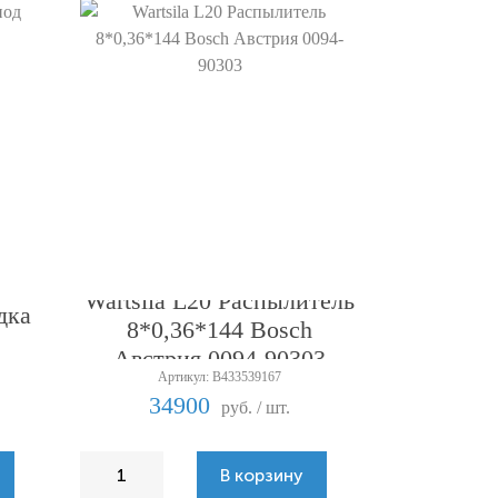
Wartsila L20 Распылитель
дка
8*0,36*144 Bosch
Австрия 0094-90303
Артикул: B433539167
34900
руб. / шт.
В корзину