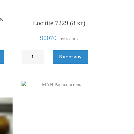
ь
Locitite 7229 (8 кг)
90070
руб. / шт.
В корзину