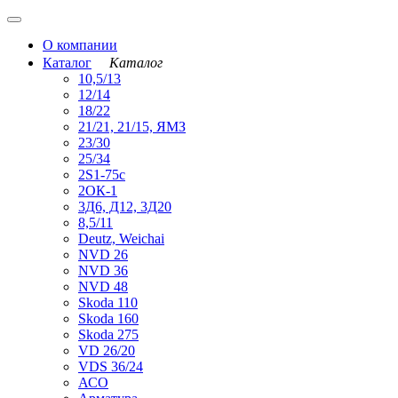
О компании
Каталог
Каталог
10,5/13
12/14
18/22
21/21, 21/15, ЯМЗ
23/30
25/34
2S1-75с
2ОК-1
3Д6, Д12, 3Д20
8,5/11
Deutz, Weichai
NVD 26
NVD 36
NVD 48
Skoda 110
Skoda 160
Skoda 275
VD 26/20
VDS 36/24
АСО