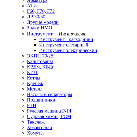
Арматура
АТИ
Г60, Г70, Г72
ДР 30/50
Другие модели
Знаки ИМО
Инструмент
Инструмент
Инструмент - расходники
Инструмент слесарный
Инструмент электрический
ЭКПН 70/25
Канцтовары
КВДм, КВДг
КИП
Котлы
Крепеж
Металл
Насосы и сепараторы
Подшипники
РТИ
Рулевая машина Р-14
Судовая химия, ГСМ
Такелаж
Хозбытснаб
Хомуты