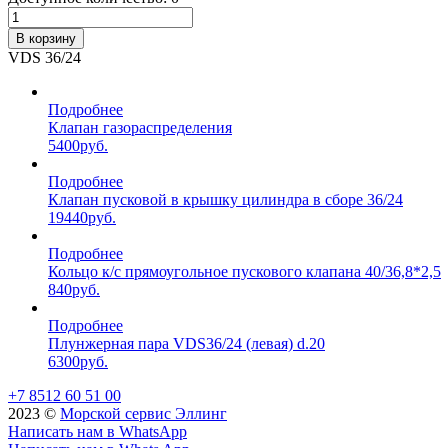
В корзину
VDS 36/24
Подробнее
Клапан газораспределения
5400
руб.
Подробнее
Клапан пусковой в крышку цилиндра в сборе 36/24
19440
руб.
Подробнее
Кольцо к/с прямоугольное пускового клапана 40/36,8*2,5
840
руб.
Подробнее
Плунжерная пара VDS36/24 (левая) d.20
6300
руб.
+7 8512 60 51 00
2023 ©️
Морской сервис Эллинг
Написать нам в WhatsApp