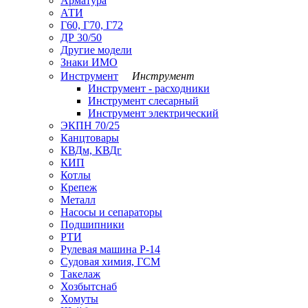
Арматура
АТИ
Г60, Г70, Г72
ДР 30/50
Другие модели
Знаки ИМО
Инструмент
Инструмент
Инструмент - расходники
Инструмент слесарный
Инструмент электрический
ЭКПН 70/25
Канцтовары
КВДм, КВДг
КИП
Котлы
Крепеж
Металл
Насосы и сепараторы
Подшипники
РТИ
Рулевая машина Р-14
Судовая химия, ГСМ
Такелаж
Хозбытснаб
Хомуты