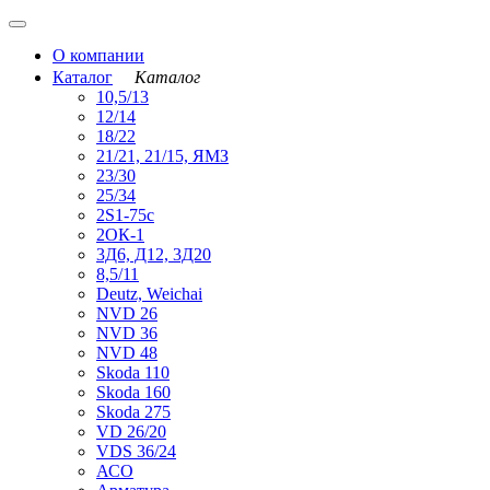
О компании
Каталог
Каталог
10,5/13
12/14
18/22
21/21, 21/15, ЯМЗ
23/30
25/34
2S1-75с
2ОК-1
3Д6, Д12, 3Д20
8,5/11
Deutz, Weichai
NVD 26
NVD 36
NVD 48
Skoda 110
Skoda 160
Skoda 275
VD 26/20
VDS 36/24
АСО