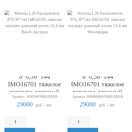
Wartsila L20
Wartsila L20
Распылитель
Распылитель
8*0,36*144
8*0,36*144
IMO16701 тяжелое
IMO16701 тяжелое
топливо длинный
топливо длинный
Артикул: 165058/F00BL0D030
Артикул: 009490496/F00BL0D030
носик 12,4 мм Bosch
носик 12,4 мм
29000
29000
руб. / шт.
руб. / шт.
Австрия
Финляндия