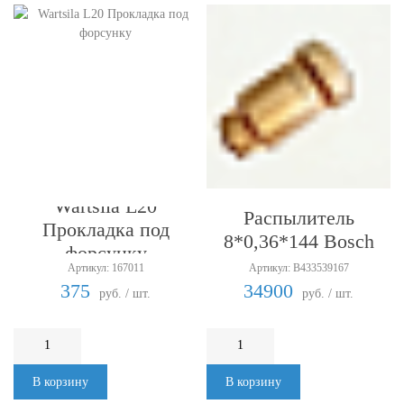
Wartsila L20
Wartsila L20
Распылитель
Прокладка под
8*0,36*144 Bosch
форсунку
Австрия 0094-90303
Артикул: 167011
Артикул: B433539167
375
34900
руб. / шт.
руб. / шт.
В корзину
В корзину