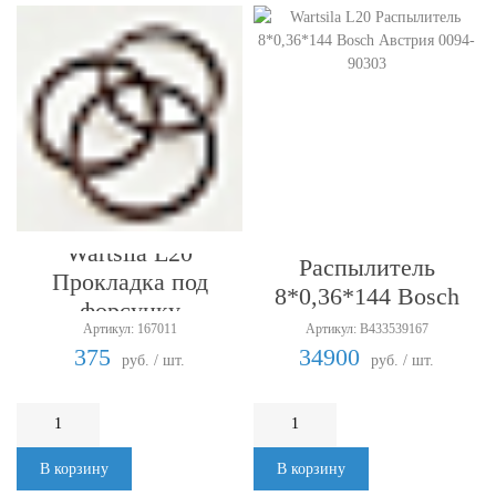
Wartsila L20
Wartsila L20
Распылитель
Прокладка под
8*0,36*144 Bosch
форсунку
Австрия 0094-90303
Артикул: 167011
Артикул: B433539167
375
34900
руб. / шт.
руб. / шт.
В корзину
В корзину