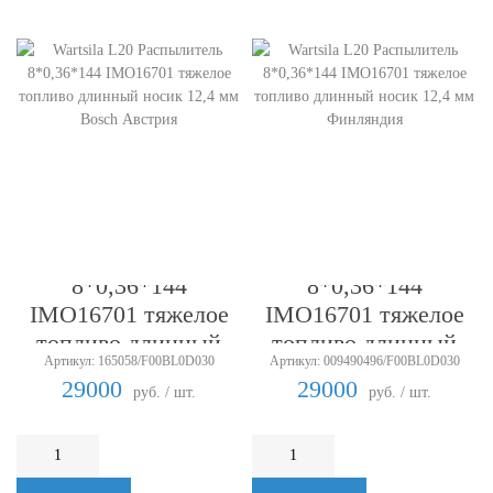
Wartsila L20
Wartsila L20
Распылитель
Распылитель
8*0,36*144
8*0,36*144
IMO16701 тяжелое
IMO16701 тяжелое
топливо длинный
топливо длинный
Артикул: 165058/F00BL0D030
Артикул: 009490496/F00BL0D030
носик 12,4 мм Bosch
носик 12,4 мм
29000
29000
руб. / шт.
руб. / шт.
Австрия
Финляндия