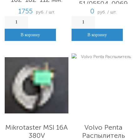
51/05504-0069
6T23-LU
1755
0
руб. / шт.
руб. / шт.
В корзину
В корзину
Mikrotaster MSI 16A
Volvo Penta
380V
Распылитель