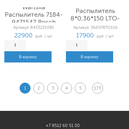
Woodward Lorange
Wartsila
Распылитель
Распылитель 7184-
8*0,36*150 LTO-
9471547 Bosch
BGZ/E
Артикул: B433225085
Артикул: 366978TO11A
22900
17900
руб. / шт.
руб. / шт.
В корзину
В корзину
1
2
3
4
5
173
+7 8512 60 51 00