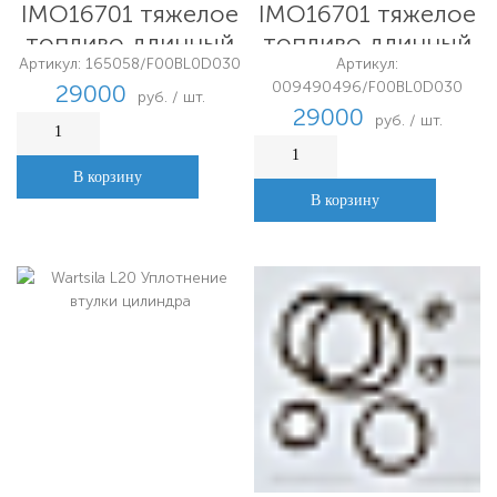
IMO16701 тяжелое
IMO16701 тяжелое
топливо длинный
топливо длинный
Артикул: 165058/F00BL0D030
Артикул:
носик 12,4 мм
носик 12,4 мм
009490496/F00BL0D030
29000
Bosch Австрия
Финляндия
руб. / шт.
29000
руб. / шт.
В корзину
В корзину