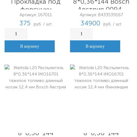
Прокладка под
8*0,36*144 Bosch
форсунку
Австрия 0094-
Артикул: 167011
Артикул: B433539167
90303
375
34900
руб. / шт.
руб. / шт.
В корзину
В корзину
Wartsila L20
Wartsila L20
Распылитель
Распылитель
8*0,36*144
8*0,36*144