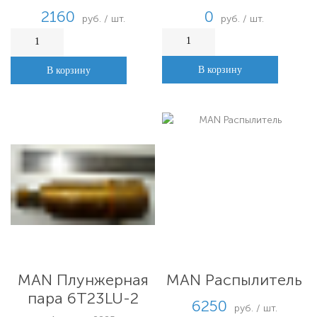
соединений, с
0
2160
руб. / шт.
руб. / шт.
охлаждением
В корзину
В корзину
MAN Плунжерная
MAN Распылитель
пара 6T23LU-2
6250
руб. / шт.