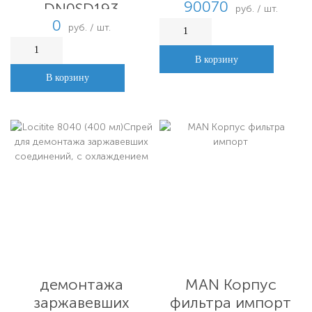
90070
DN0SD193
руб. / шт.
0
руб. / шт.
В корзину
В корзину
Locitite 8040 (400
мл)Спрей для
MAN Корпус
демонтажа
фильтра импорт
заржавевших