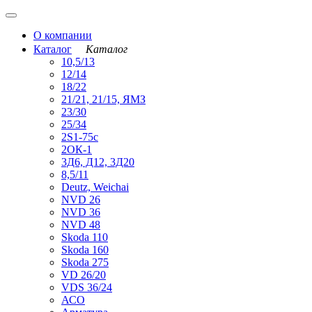
О компании
Каталог
Каталог
10,5/13
12/14
18/22
21/21, 21/15, ЯМЗ
23/30
25/34
2S1-75с
2ОК-1
3Д6, Д12, 3Д20
8,5/11
Deutz, Weichai
NVD 26
NVD 36
NVD 48
Skoda 110
Skoda 160
Skoda 275
VD 26/20
VDS 36/24
АСО