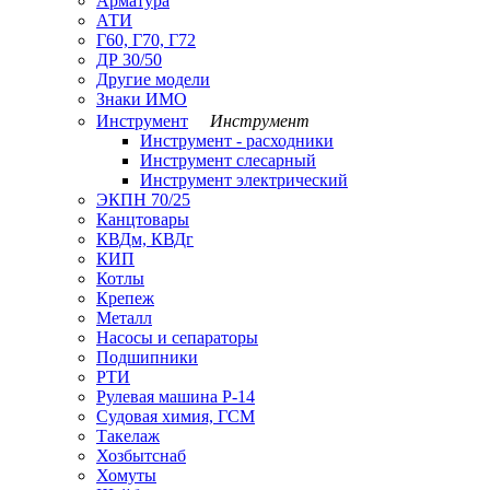
Арматура
АТИ
Г60, Г70, Г72
ДР 30/50
Другие модели
Знаки ИМО
Инструмент
Инструмент
Инструмент - расходники
Инструмент слесарный
Инструмент электрический
ЭКПН 70/25
Канцтовары
КВДм, КВДг
КИП
Котлы
Крепеж
Металл
Насосы и сепараторы
Подшипники
РТИ
Рулевая машина Р-14
Судовая химия, ГСМ
Такелаж
Хозбытснаб
Хомуты