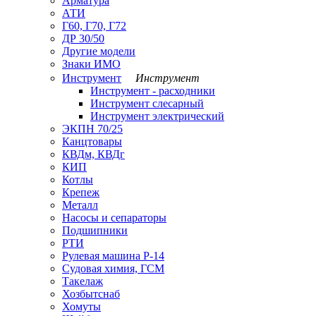
Арматура
АТИ
Г60, Г70, Г72
ДР 30/50
Другие модели
Знаки ИМО
Инструмент
Инструмент
Инструмент - расходники
Инструмент слесарный
Инструмент электрический
ЭКПН 70/25
Канцтовары
КВДм, КВДг
КИП
Котлы
Крепеж
Металл
Насосы и сепараторы
Подшипники
РТИ
Рулевая машина Р-14
Судовая химия, ГСМ
Такелаж
Хозбытснаб
Хомуты