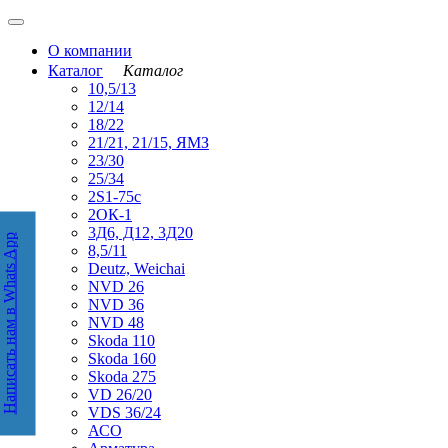
О компании
Каталог
Каталог
10,5/13
12/14
18/22
21/21, 21/15, ЯМЗ
23/30
25/34
2S1-75с
2ОК-1
3Д6, Д12, 3Д20
Написать нам в Whats App
аписать нам в WhatsApp
8,5/11
Deutz, Weichai
NVD 26
NVD 36
NVD 48
Skoda 110
Skoda 160
Skoda 275
VD 26/20
VDS 36/24
АСО