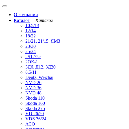
О компании
Каталог
Каталог
10,5/13
12/14
18/22
21/21, 21/15, ЯМЗ
23/30
25/34
2S1-75с
2ОК-1
3Д6, Д12, 3Д20
8,5/11
Deutz, Weichai
NVD 26
NVD 36
NVD 48
Skoda 110
Skoda 160
Skoda 275
VD 26/20
VDS 36/24
АСО