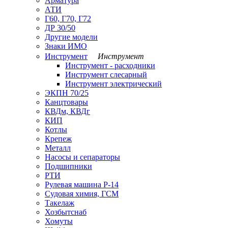
Арматура
АТИ
Г60, Г70, Г72
ДР 30/50
Другие модели
Знаки ИМО
Инструмент
Инструмент
Инструмент - расходники
Инструмент слесарный
Инструмент электрический
ЭКПН 70/25
Канцтовары
КВДм, КВДг
КИП
Котлы
Крепеж
Металл
Насосы и сепараторы
Подшипники
РТИ
Рулевая машина Р-14
Судовая химия, ГСМ
Такелаж
Хозбытснаб
Хомуты