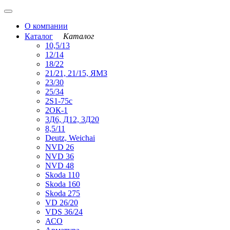
О компании
Каталог
Каталог
10,5/13
12/14
18/22
21/21, 21/15, ЯМЗ
23/30
25/34
2S1-75с
2ОК-1
3Д6, Д12, 3Д20
8,5/11
Deutz, Weichai
NVD 26
NVD 36
NVD 48
Skoda 110
Skoda 160
Skoda 275
VD 26/20
VDS 36/24
АСО