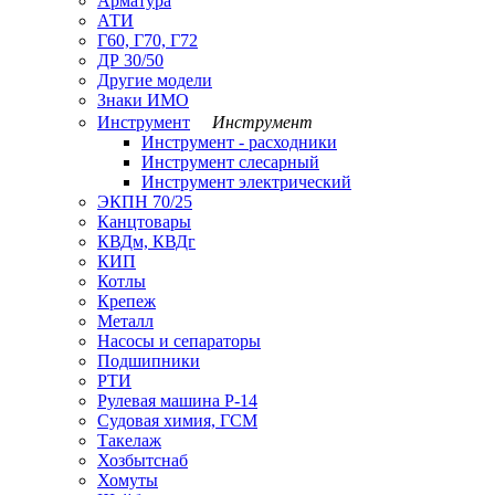
Арматура
АТИ
Г60, Г70, Г72
ДР 30/50
Другие модели
Знаки ИМО
Инструмент
Инструмент
Инструмент - расходники
Инструмент слесарный
Инструмент электрический
ЭКПН 70/25
Канцтовары
КВДм, КВДг
КИП
Котлы
Крепеж
Металл
Насосы и сепараторы
Подшипники
РТИ
Рулевая машина Р-14
Судовая химия, ГСМ
Такелаж
Хозбытснаб
Хомуты