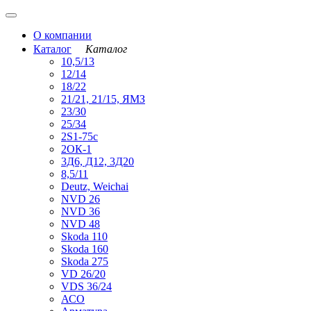
О компании
Каталог
Каталог
10,5/13
12/14
18/22
21/21, 21/15, ЯМЗ
23/30
25/34
2S1-75с
2ОК-1
3Д6, Д12, 3Д20
8,5/11
Deutz, Weichai
NVD 26
NVD 36
NVD 48
Skoda 110
Skoda 160
Skoda 275
VD 26/20
VDS 36/24
АСО