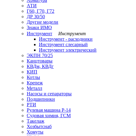
Арматура
АТИ
Г60, Г70, Г72
ДР 30/50
Другие модели
Знаки ИМО
Инструмент
Инструмент
Инструмент - расходники
Инструмент слесарный
Инструмент электрический
ЭКПН 70/25
Канцтовары
КВДм, КВДг
КИП
Котлы
Крепеж
Металл
Насосы и сепараторы
Подшипники
РТИ
Рулевая машина Р-14
Судовая химия, ГСМ
Такелаж
Хозбытснаб
Хомуты