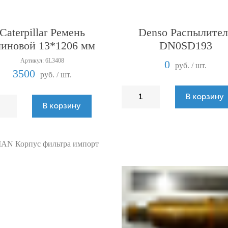
Caterpillar Ремень
Denso Распылител
линовой 13*1206 мм
DN0SD193
Артикул: 6L3408
0
руб. / шт.
3500
руб. / шт.
В корзину
В корзину