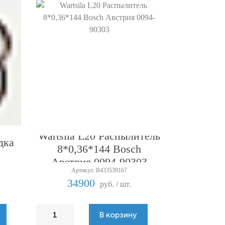
Wartsila L20 Распылитель
дка
8*0,36*144 Bosch
Австрия 0094-90303
Артикул: B433539167
34900
руб. / шт.
В корзину