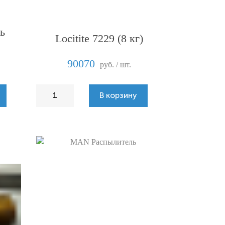
ь
Locitite 7229 (8 кг)
90070
руб. / шт.
В корзину