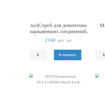
Locitite 8040 (400
M
мл)Спрей для демонтажа
заржавевших соединений,
с охлаждением
2160
руб. / шт.
В корзину