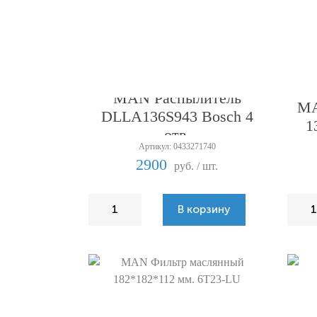
MAN Распылитель
MA
DLLA136S943 Bosch 4
1
отв.
Артикул: 0433271740
2900
руб. / шт.
В корзину