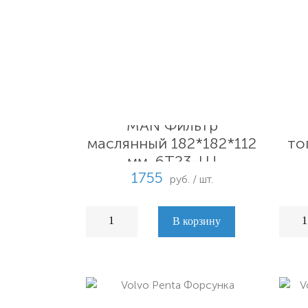
MAN Фильтр
маслянный 182*182*112
то
мм. 6T23-LU
1755
руб. / шт.
В корзину