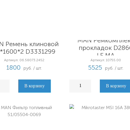
MAN Ремкомпле
N Ремень клиновой
прокладок D286
*1600*2 D3331299
LE.MA
Артикул: 06.58073.2452
Артикул: 10755.00
1800
5525
руб. / шт.
руб. / шт.
В корзину
В корзину