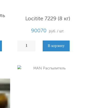
ль
Locitite 7229 (8 кг)
90070
руб. / шт.
В корзину