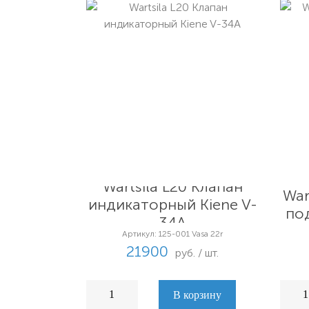
Wartsila L20 Клапан
War
индикаторный Kiene V-
по
34A
Артикул: 125-001 Vasa 22r
21900
руб. / шт.
В корзину