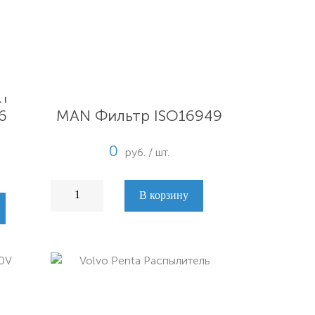
кт
MAN Фильтр ISO16949
6
0
руб. / шт.
В корзину