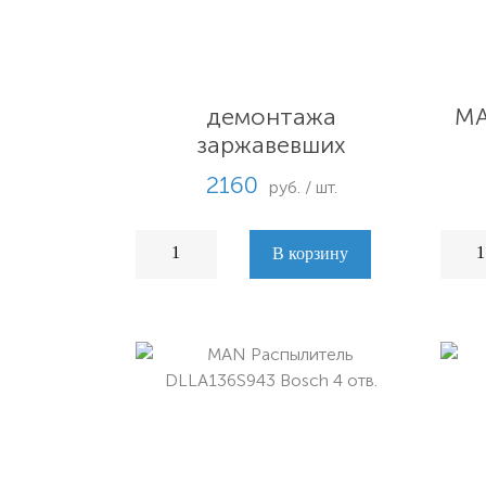
Locitite 8040 (400
мл)Спрей для
MA
демонтажа
заржавевших
соединений, с
2160
руб. / шт.
охлаждением
В корзину