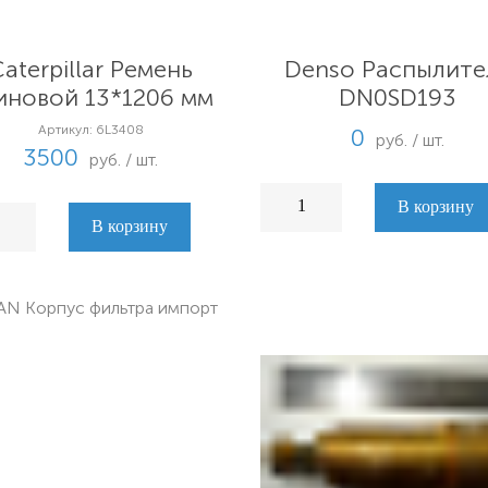
aterpillar Ремень
Denso Распылите
иновой 13*1206 мм
DN0SD193
Артикул: 6L3408
0
руб. / шт.
3500
руб. / шт.
В корзину
В корзину