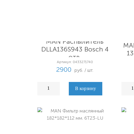
MAN Распылитель
MA
DLLA136S943 Bosch 4
13
отв.
Артикул: 0433271740
2900
руб. / шт.
В корзину