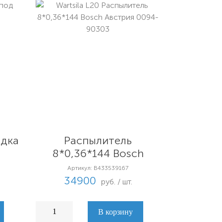
Wartsila L20
адка
Распылитель
8*0,36*144 Bosch
Австрия 0094-90303
Артикул: B433539167
34900
руб. / шт.
В корзину