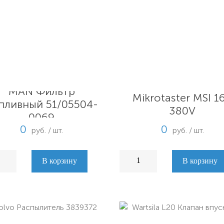
MAN Фильтр
Mikrotaster MSI 1
пливный 51/05504-
380V
0069
0
0
руб. / шт.
руб. / шт.
В корзину
В корзину