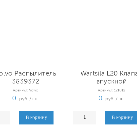
olvo Распылитель
Wartsila L20 Клап
3839372
впускной
Артикул: Volvo
Артикул: 121012
0
0
руб. / шт.
руб. / шт.
В корзину
В корзину