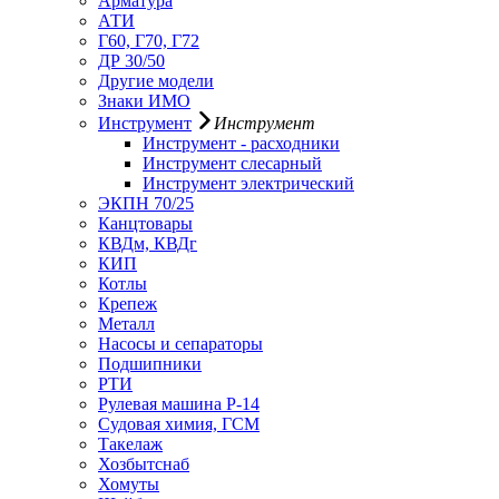
Арматура
АТИ
Г60, Г70, Г72
ДР 30/50
Другие модели
Знаки ИМО
Инструмент
Инструмент
Инструмент - расходники
Инструмент слесарный
Инструмент электрический
ЭКПН 70/25
Канцтовары
КВДм, КВДг
КИП
Котлы
Крепеж
Металл
Насосы и сепараторы
Подшипники
РТИ
Рулевая машина Р-14
Судовая химия, ГСМ
Такелаж
Хозбытснаб
Хомуты