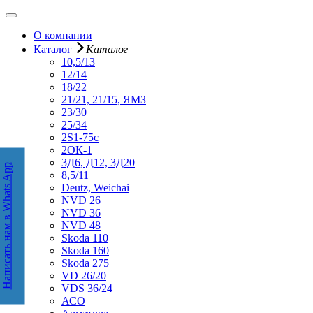
О компании
Каталог
Каталог
10,5/13
12/14
18/22
21/21, 21/15, ЯМЗ
23/30
25/34
2S1-75с
2ОК-1
3Д6, Д12, 3Д20
Написать нам в Whats App
аписать нам в WhatsApp
8,5/11
Deutz, Weichai
NVD 26
NVD 36
NVD 48
Skoda 110
Skoda 160
Skoda 275
VD 26/20
VDS 36/24
АСО