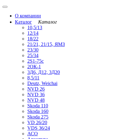
О компании
Каталог
Каталог
10,5/13
12/14
18/22
21/21, 21/15, ЯМЗ
23/30
25/34
2S1-75с
2ОК-1
3Д6, Д12, 3Д20
8,5/11
Deutz, Weichai
NVD 26
NVD 36
NVD 48
Skoda 110
Skoda 160
Skoda 275
VD 26/20
VDS 36/24
АСО