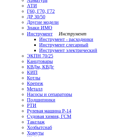
Арматура
АТИ
Г60, Г70, Г72
ДР 30/50
Другие модели
Знаки ИМО
Инструмент
Инструмент
Инструмент - расходники
Инструмент слесарный
Инструмент электрический
ЭКПН 70/25
Канцтовары
КВДм, КВДг
КИП
Котлы
Крепеж
Металл
Насосы и сепараторы
Подшипники
РТИ
Рулевая машина Р-14
Судовая химия, ГСМ
Такелаж
Хозбытснаб
Хомуты