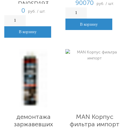
90070
DN0SD193
руб. / шт.
0
руб. / шт.
В корзину
В корзину
Locitite 8040 (400
мл)Спрей для
MAN Корпус
демонтажа
фильтра импорт
заржавевших