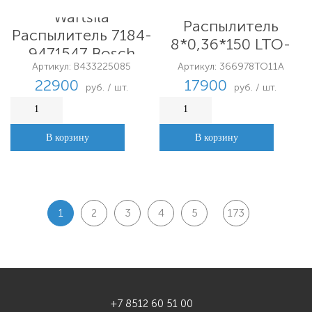
Woodward Lorange
Wartsila
Распылитель
Распылитель 7184-
8*0,36*150 LTO-
9471547 Bosch
BGZ/E
Артикул: B433225085
Артикул: 366978TO11A
22900
17900
руб. / шт.
руб. / шт.
В корзину
В корзину
1
2
3
4
5
173
+7 8512 60 51 00