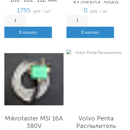
51/05504-0069
6T23-LU
1755
0
руб. / шт.
руб. / шт.
В корзину
В корзину
Mikrotaster MSI 16A
Volvo Penta
380V
Распылитель