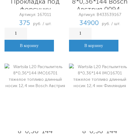
Прокладка под
8*0,36*144 Bosch
форсунку
Австрия 0094-
Артикул: 167011
Артикул: B433539167
90303
375
34900
руб. / шт.
руб. / шт.
В корзину
В корзину
Wartsila L20
Wartsila L20
Распылитель
Распылитель
8*0,36*144
8*0,36*144