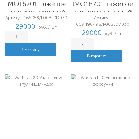
IMO16701 тяжелое
IMO16701 тяжелое
топливо длинный
топливо длинный
Артикул: 165058/F00BL0D030
Артикул:
носик 12,4 мм
носик 12,4 мм
009490496/F00BL0D030
29000
Bosch Австрия
Финляндия
руб. / шт.
29000
руб. / шт.
В корзину
В корзину