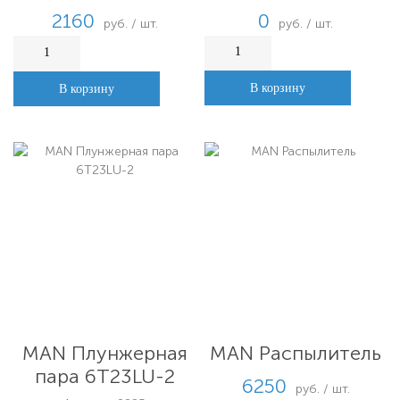
соединений, с
0
2160
руб. / шт.
руб. / шт.
охлаждением
В корзину
В корзину
MAN Плунжерная
MAN Распылитель
пара 6T23LU-2
6250
руб. / шт.