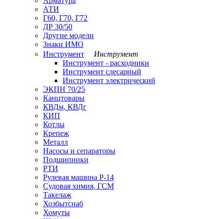
Арматура
АТИ
Г60, Г70, Г72
ДР 30/50
Другие модели
Знаки ИМО
Инструмент
Инструмент
Инструмент - расходники
Инструмент слесарный
Инструмент электрический
ЭКПН 70/25
Канцтовары
КВДм, КВДг
КИП
Котлы
Крепеж
Металл
Насосы и сепараторы
Подшипники
РТИ
Рулевая машина Р-14
Судовая химия, ГСМ
Такелаж
Хозбытснаб
Хомуты