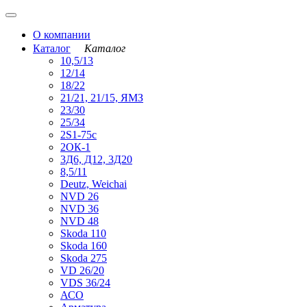
О компании
Каталог
Каталог
10,5/13
12/14
18/22
21/21, 21/15, ЯМЗ
23/30
25/34
2S1-75с
2ОК-1
3Д6, Д12, 3Д20
8,5/11
Deutz, Weichai
NVD 26
NVD 36
NVD 48
Skoda 110
Skoda 160
Skoda 275
VD 26/20
VDS 36/24
АСО