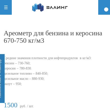
Ареометр для бензина и керосина
670-750 кг/м3
Средние значения плотности для нефтепродуктов в кг/м3:
 WhatsApp
бензин – 730-760;
керосин – 780-830.
дизельное топливо – 840-850;
дизельное масло – 880-930;
мазут – 950;
1500
руб. / шт.