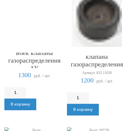
Боек/колпачок штока
Боек клапана
клапана
газораспределения
газораспределения
АУ
А2У
Артикул: 832-11038
1300
руб. / шт.
1200
руб. / шт.
В корзину
В корзину