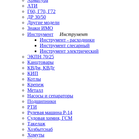
Арматура
АТИ
Г60, Г70, Г72
ДР 30/50
Другие модели
Знаки ИМО
Инструмент
Инструмент
Инструмент - расходники
Инструмент слесарный
Инструмент электрический
ЭКПН 70/25
Канцтовары
КВДм, КВДг
КИП
Котлы
Крепеж
Металл
Насосы и сепараторы
Подшипники
РТИ
Рулевая машина Р-14
Судовая химия, ГСМ
Такелаж
Хозбытснаб
Хомуты