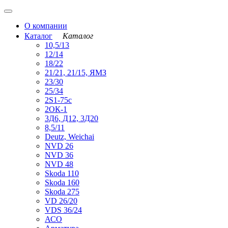
О компании
Каталог
Каталог
10,5/13
12/14
18/22
21/21, 21/15, ЯМЗ
23/30
25/34
2S1-75с
2ОК-1
3Д6, Д12, 3Д20
8,5/11
Deutz, Weichai
NVD 26
NVD 36
NVD 48
Skoda 110
Skoda 160
Skoda 275
VD 26/20
VDS 36/24
АСО