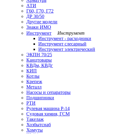
Арматура
АТИ
Г60, Г70, Г72
ДР 30/50
Другие модели
Знаки ИМО
Инструмент
Инструмент
Инструмент - расходники
Инструмент слесарный
Инструмент электрический
ЭКПН 70/25
Канцтовары
КВДм, КВДг
КИП
Котлы
Крепеж
Металл
Насосы и сепараторы
Подшипники
РТИ
Рулевая машина Р-14
Судовая химия, ГСМ
Такелаж
Хозбытснаб
Хомуты