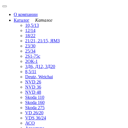
О компании
Каталог
Каталог
10,5/13
12/14
18/22
21/21, 21/15, ЯМЗ
23/30
25/34
2S1-75с
2ОК-1
3Д6, Д12, 3Д20
8,5/11
Deutz, Weichai
NVD 26
NVD 36
NVD 48
Skoda 110
Skoda 160
Skoda 275
VD 26/20
VDS 36/24
АСО