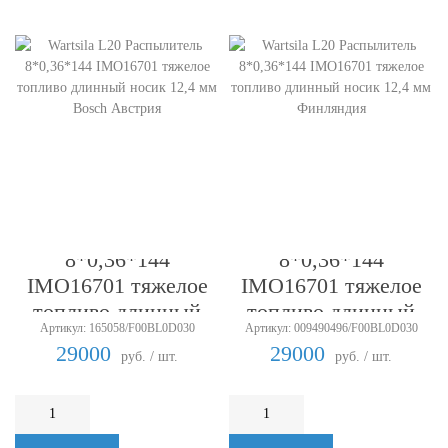
Wartsila L20
Wartsila L20
Распылитель
Распылитель
8*0,36*144
8*0,36*144
IMO16701 тяжелое
IMO16701 тяжелое
топливо длинный
топливо длинный
Артикул: 165058/F00BL0D030
Артикул: 009490496/F00BL0D030
носик 12,4 мм Bosch
носик 12,4 мм
29000
29000
руб. / шт.
руб. / шт.
Австрия
Финляндия