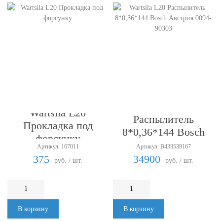
Wartsila L20
Wartsila L20
Распылитель
Прокладка под
8*0,36*144 Bosch
форсунку
Австрия 0094-90303
Артикул: 167011
Артикул: B433539167
375
34900
руб. / шт.
руб. / шт.
В корзину
В корзину