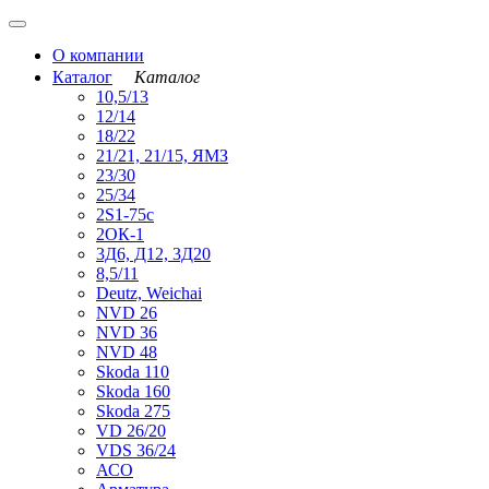
О компании
Каталог
Каталог
10,5/13
12/14
18/22
21/21, 21/15, ЯМЗ
23/30
25/34
2S1-75с
2ОК-1
3Д6, Д12, 3Д20
8,5/11
Deutz, Weichai
NVD 26
NVD 36
NVD 48
Skoda 110
Skoda 160
Skoda 275
VD 26/20
VDS 36/24
АСО