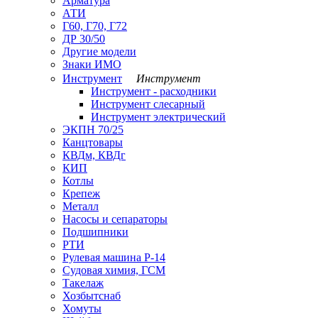
Арматура
АТИ
Г60, Г70, Г72
ДР 30/50
Другие модели
Знаки ИМО
Инструмент
Инструмент
Инструмент - расходники
Инструмент слесарный
Инструмент электрический
ЭКПН 70/25
Канцтовары
КВДм, КВДг
КИП
Котлы
Крепеж
Металл
Насосы и сепараторы
Подшипники
РТИ
Рулевая машина Р-14
Судовая химия, ГСМ
Такелаж
Хозбытснаб
Хомуты