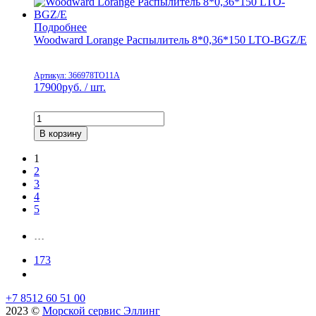
Подробнее
Woodward Lorange Распылитель 8*0,36*150 LTO-BGZ/E
Артикул: 366978TO11A
17900
руб. / шт.
В корзину
1
2
3
4
5
...
173
+7 8512 60 51 00
2023 ©️
Морской сервис Эллинг