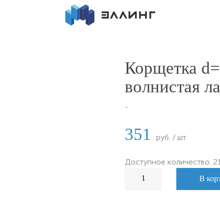
Корщетка d=
волнистая л
-
351
руб. / шт.
Доступное количество: 2
В кор