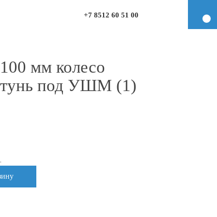
+7 8512 60 51 00
100 мм колесо
атунь под УШМ (1)
1
зину