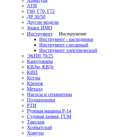
Арматура
АТИ
Г60, Г70, Г72
ДР 30/50
Другие модели
Знаки ИМО
Инструмент
Инструмент
Инструмент - расходники
Инструмент слесарный
Инструмент электрический
ЭКПН 70/25
Канцтовары
КВДм, КВДг
КИП
Котлы
Крепеж
Металл
Насосы и сепараторы
Подшипники
РТИ
Рулевая машина Р-14
Судовая химия, ГСМ
Такелаж
Хозбытснаб
Хомуты