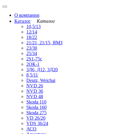
О компании
Каталог
Каталог
10,5/13
12/14
18/22
21/21, 21/15, ЯМЗ
23/30
25/34
2S1-75с
2ОК-1
3Д6, Д12, 3Д20
8,5/11
Deutz, Weichai
NVD 26
NVD 36
NVD 48
Skoda 110
Skoda 160
Skoda 275
VD 26/20
VDS 36/24
АСО