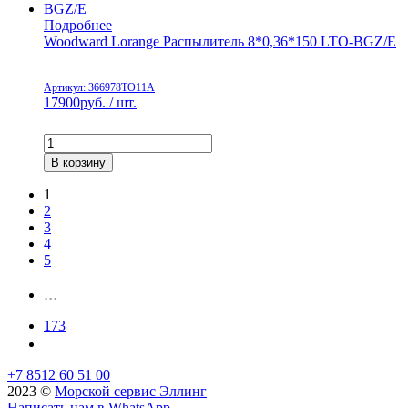
Подробнее
Woodward Lorange Распылитель 8*0,36*150 LTO-BGZ/E
Артикул: 366978TO11A
17900
руб. / шт.
В корзину
1
2
3
4
5
...
173
+7 8512 60 51 00
2023 ©️
Морской сервис Эллинг
Написать нам в WhatsApp