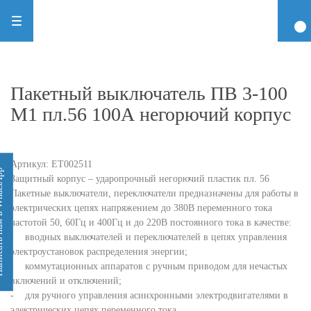
Пакетный выключатель ПВ 3-100
М1 пл.56 100А негорючий корпус
Артикул:
ЕТ002511
 WhatsApp
Защитный корпус – ударопрочный негорючий пластик пл. 56
Пакетные выключатели, переключатели предназначены для работы в
электрических цепях напряжением до 380В переменного тока
частотой 50, 60Гц и 400Гц и до 220В постоянного тока в качестве:
- вводных выключателей и переключателей в цепях управления
электроустановок распределения энергии;
- коммутационных аппаратов с ручным приводом для нечастых
включений и отключений;
- для ручного управления асинхронными электродвигателями в
электрических цепях переменного тока.