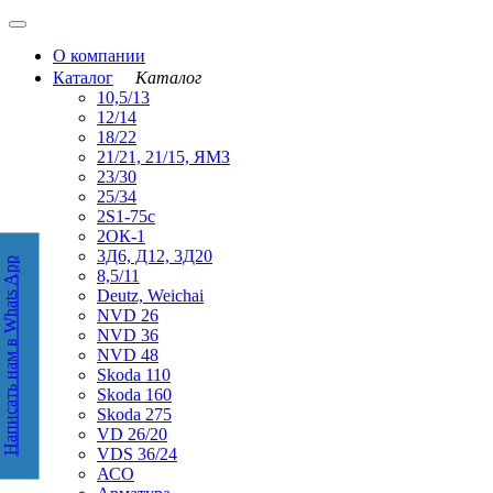
О компании
Каталог
Каталог
10,5/13
12/14
18/22
21/21, 21/15, ЯМЗ
23/30
25/34
2S1-75с
2ОК-1
3Д6, Д12, 3Д20
Написать нам в Whats App
аписать нам в WhatsApp
8,5/11
Deutz, Weichai
NVD 26
NVD 36
NVD 48
Skoda 110
Skoda 160
Skoda 275
VD 26/20
VDS 36/24
АСО