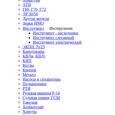
Арматура
АТИ
Г60, Г70, Г72
ДР 30/50
Другие модели
Знаки ИМО
Инструмент
Инструмент
Инструмент - расходники
Инструмент слесарный
Инструмент электрический
ЭКПН 70/25
Канцтовары
КВДм, КВДг
КИП
Котлы
Крепеж
Металл
Насосы и сепараторы
Подшипники
РТИ
Рулевая машина Р-14
Судовая химия, ГСМ
Такелаж
Хозбытснаб
Хомуты