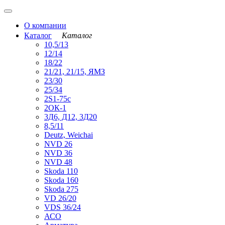
О компании
Каталог
Каталог
10,5/13
12/14
18/22
21/21, 21/15, ЯМЗ
23/30
25/34
2S1-75с
2ОК-1
3Д6, Д12, 3Д20
8,5/11
Deutz, Weichai
NVD 26
NVD 36
NVD 48
Skoda 110
Skoda 160
Skoda 275
VD 26/20
VDS 36/24
АСО