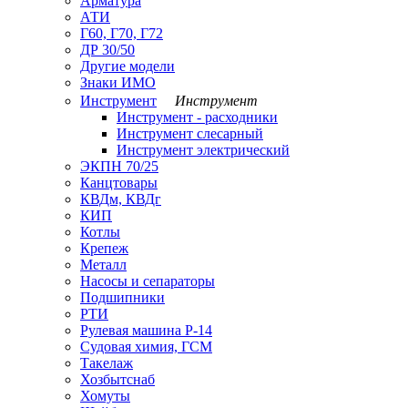
Арматура
АТИ
Г60, Г70, Г72
ДР 30/50
Другие модели
Знаки ИМО
Инструмент
Инструмент
Инструмент - расходники
Инструмент слесарный
Инструмент электрический
ЭКПН 70/25
Канцтовары
КВДм, КВДг
КИП
Котлы
Крепеж
Металл
Насосы и сепараторы
Подшипники
РТИ
Рулевая машина Р-14
Судовая химия, ГСМ
Такелаж
Хозбытснаб
Хомуты