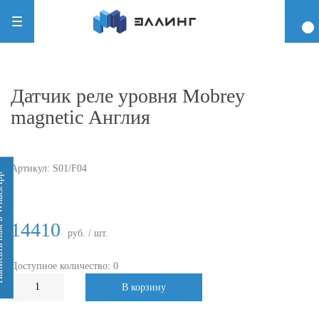
Датчик реле уровня Mobrey
magnetic Англия
Артикул:
S01/F04
 WhatsApp
-
14410
руб. / шт.
Доступное количество: 0
В корзину