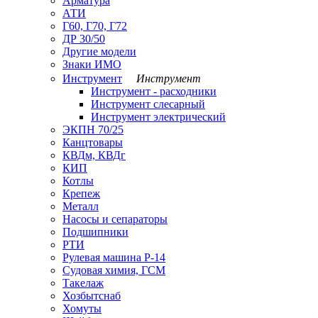
Арматура
АТИ
Г60, Г70, Г72
ДР 30/50
Другие модели
Знаки ИМО
Инструмент
Инструмент
Инструмент - расходники
Инструмент слесарный
Инструмент электрический
ЭКПН 70/25
Канцтовары
КВДм, КВДг
КИП
Котлы
Крепеж
Металл
Насосы и сепараторы
Подшипники
РТИ
Рулевая машина Р-14
Судовая химия, ГСМ
Такелаж
Хозбытснаб
Хомуты