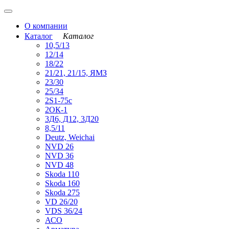
О компании
Каталог
Каталог
10,5/13
12/14
18/22
21/21, 21/15, ЯМЗ
23/30
25/34
2S1-75с
2ОК-1
3Д6, Д12, 3Д20
8,5/11
Deutz, Weichai
NVD 26
NVD 36
NVD 48
Skoda 110
Skoda 160
Skoda 275
VD 26/20
VDS 36/24
АСО