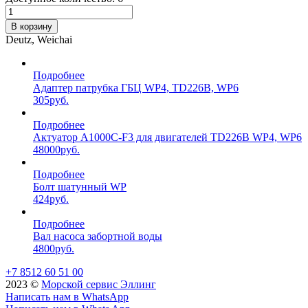
В корзину
Deutz, Weichai
Подробнее
Адаптер патрубка ГБЦ WP4, TD226B, WP6
305
руб.
Подробнее
Актуатор A1000C-F3 для двигателей TD226B WP4, WP6
48000
руб.
Подробнее
Болт шатунный WP
424
руб.
Подробнее
Вал насоса забортной воды
4800
руб.
+7 8512 60 51 00
2023 ©️
Морской сервис Эллинг
Написать нам в WhatsApp