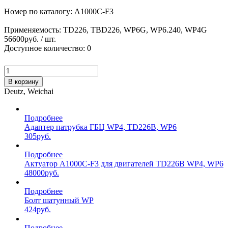
Номер по каталогу: A1000C-F3
Применяемость: TD226, TBD226, WP6G, WP6.240, WP4G
56600
руб. / шт.
Доступное количество: 0
В корзину
Deutz, Weichai
Подробнее
Адаптер патрубка ГБЦ WP4, TD226B, WP6
305
руб.
Подробнее
Актуатор A1000C-F3 для двигателей TD226B WP4, WP6
48000
руб.
Подробнее
Болт шатунный WP
424
руб.
Подробнее