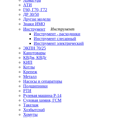
Арматура
АТИ
Г60, Г70, Г72
ДР 30/50
Другие модели
Знаки ИМО
Инструмент
Инструмент
Инструмент - расходники
Инструмент слесарный
Инструмент электрический
ЭКПН 70/25
Канцтовары
КВДм, КВДг
КИП
Котлы
Крепеж
Металл
Насосы и сепараторы
Подшипники
РТИ
Рулевая машина Р-14
Судовая химия, ГСМ
Такелаж
Хозбытснаб
Хомуты