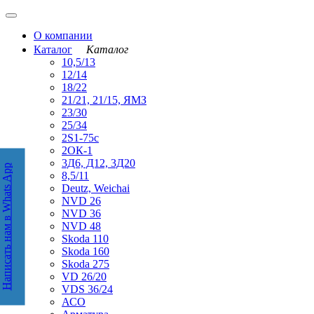
О компании
Каталог
Каталог
10,5/13
12/14
18/22
21/21, 21/15, ЯМЗ
23/30
25/34
2S1-75с
2ОК-1
3Д6, Д12, 3Д20
Написать нам в Whats App
аписать нам в WhatsApp
8,5/11
Deutz, Weichai
NVD 26
NVD 36
NVD 48
Skoda 110
Skoda 160
Skoda 275
VD 26/20
VDS 36/24
АСО