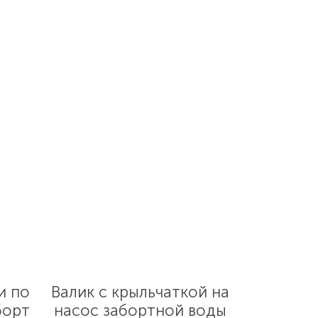
и по
Валик с крыльчаткой на
борт
насос забортной воды