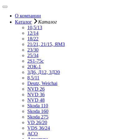
О компании
Каталог
Каталог
10,5/13
12/14
18/22
21/21, 21/15, ЯМЗ
23/30
25/34
2S1-75с
2ОК-1
3Д6, Д12, 3Д20
8,5/11
Deutz, Weichai
NVD 26
NVD 36
NVD 48
Skoda 110
Skoda 160
Skoda 275
VD 26/20
VDS 36/24
АСО