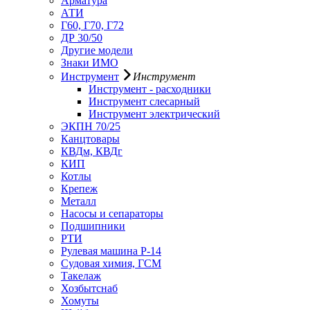
Арматура
АТИ
Г60, Г70, Г72
ДР 30/50
Другие модели
Знаки ИМО
Инструмент
Инструмент
Инструмент - расходники
Инструмент слесарный
Инструмент электрический
ЭКПН 70/25
Канцтовары
КВДм, КВДг
КИП
Котлы
Крепеж
Металл
Насосы и сепараторы
Подшипники
РТИ
Рулевая машина Р-14
Судовая химия, ГСМ
Такелаж
Хозбытснаб
Хомуты