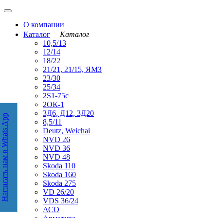
О компании
Каталог
Каталог
10,5/13
12/14
18/22
21/21, 21/15, ЯМЗ
23/30
25/34
2S1-75с
2ОК-1
3Д6, Д12, 3Д20
Написать нам в Whats App
аписать нам в WhatsApp
8,5/11
Deutz, Weichai
NVD 26
NVD 36
NVD 48
Skoda 110
Skoda 160
Skoda 275
VD 26/20
VDS 36/24
АСО