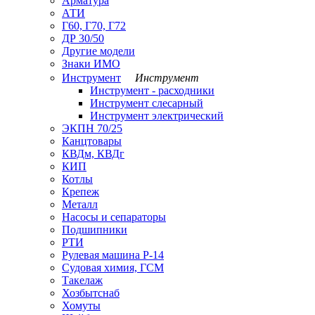
Арматура
АТИ
Г60, Г70, Г72
ДР 30/50
Другие модели
Знаки ИМО
Инструмент
Инструмент
Инструмент - расходники
Инструмент слесарный
Инструмент электрический
ЭКПН 70/25
Канцтовары
КВДм, КВДг
КИП
Котлы
Крепеж
Металл
Насосы и сепараторы
Подшипники
РТИ
Рулевая машина Р-14
Судовая химия, ГСМ
Такелаж
Хозбытснаб
Хомуты