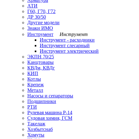
Арматура
АТИ
Г60, Г70, Г72
ДР 30/50
Другие модели
Знаки ИМО
Инструмент
Инструмент
Инструмент - расходники
Инструмент слесарный
Инструмент электрический
ЭКПН 70/25
Канцтовары
КВДм, КВДг
КИП
Котлы
Крепеж
Металл
Насосы и сепараторы
Подшипники
РТИ
Рулевая машина Р-14
Судовая химия, ГСМ
Такелаж
Хозбытснаб
Хомуты