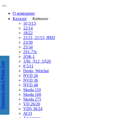
О компании
Каталог
Каталог
10,5/13
12/14
18/22
21/21, 21/15, ЯМЗ
23/30
25/34
2S1-75с
2ОК-1
3Д6, Д12, 3Д20
Написать нам в Whats App
аписать нам в WhatsApp
8,5/11
Deutz, Weichai
NVD 26
NVD 36
NVD 48
Skoda 110
Skoda 160
Skoda 275
VD 26/20
VDS 36/24
АСО