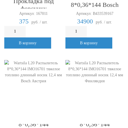
Прокладка под
8*0,36*144 Bosch
форсунку
Австрия 0094-90303
Артикул: 167011
Артикул: B433539167
375
34900
руб. / шт.
руб. / шт.
В корзину
В корзину
Wartsila L20
Wartsila L20
Распылитель
Распылитель
8*0,36*144
8*0,36*144