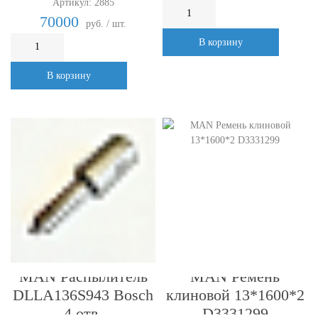
Артикул: 2885
70000
руб. / шт.
В корзину
В корзину
MAN Распылитель
MAN Ремень
DLLA136S943 Bosch
клиновой 13*1600*2
4 отв.
D3331299