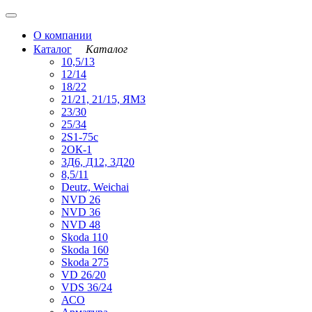
О компании
Каталог
Каталог
10,5/13
12/14
18/22
21/21, 21/15, ЯМЗ
23/30
25/34
2S1-75с
2ОК-1
3Д6, Д12, 3Д20
8,5/11
Deutz, Weichai
NVD 26
NVD 36
NVD 48
Skoda 110
Skoda 160
Skoda 275
VD 26/20
VDS 36/24
АСО