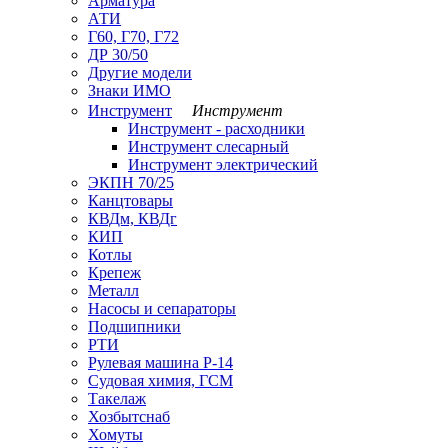
Арматура
АТИ
Г60, Г70, Г72
ДР 30/50
Другие модели
Знаки ИМО
Инструмент
Инструмент
Инструмент - расходники
Инструмент слесарный
Инструмент электрический
ЭКПН 70/25
Канцтовары
КВДм, КВДг
КИП
Котлы
Крепеж
Металл
Насосы и сепараторы
Подшипники
РТИ
Рулевая машина Р-14
Судовая химия, ГСМ
Такелаж
Хозбытснаб
Хомуты