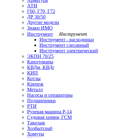
Арматура
АТИ
Г60, Г70, Г72
ДР 30/50
Другие модели
Знаки ИМО
Инструмент
Инструмент
Инструмент - расходники
Инструмент слесарный
Инструмент электрический
ЭКПН 70/25
Канцтовары
КВДм, КВДг
КИП
Котлы
Крепеж
Металл
Насосы и сепараторы
Подшипники
РТИ
Рулевая машина Р-14
Судовая химия, ГСМ
Такелаж
Хозбытснаб
Хомуты