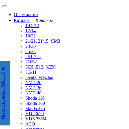
О компании
Каталог
Каталог
10,5/13
12/14
18/22
21/21, 21/15, ЯМЗ
23/30
25/34
2S1-75с
2ОК-1
3Д6, Д12, 3Д20
Написать нам в Whats App
аписать нам в WhatsApp
8,5/11
Deutz, Weichai
NVD 26
NVD 36
NVD 48
Skoda 110
Skoda 160
Skoda 275
VD 26/20
VDS 36/24
АСО